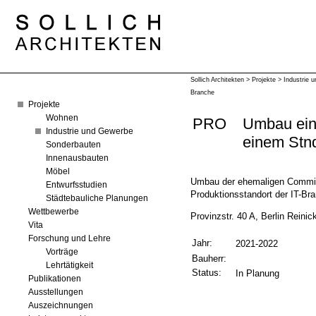
Sollich Architekten
>
Projekte
>
Industrie 
Branche
Projekte
Wohnen
PRO
Umbau eine
Industrie und Gewerbe
einem Stnd
Sonderbauten
Innenausbauten
Möbel
Umbau der ehemaligen Commiss
Entwurfsstudien
Produktionsstandort der IT-Br
Städtebauliche Planungen
Wettbewerbe
Provinzstr. 40 A, Berlin Reinic
Vita
Forschung und Lehre
Jahr:
2021-2022
Vorträge
Bauherr:
Lehrtätigkeit
Status:
In Planung
Publikationen
Ausstellungen
Auszeichnungen