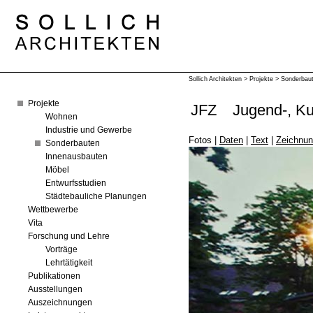
Sollich Architekten
>
Projekte
>
Sonderbau
Projekte
JFZ
Jugend-, Ku
Wohnen
Industrie und Gewerbe
Fotos
|
Daten
|
Text
|
Zeichnu
Sonderbauten
Innenausbauten
Möbel
Entwurfsstudien
Städtebauliche Planungen
Wettbewerbe
Vita
Forschung und Lehre
Vorträge
Lehrtätigkeit
Publikationen
Ausstellungen
Auszeichnungen