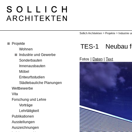
Sollich Architekten
>
Projekte
>
Industrie 
Projekte
TES-1
Neubau f
Wohnen
Industrie und Gewerbe
Fotos
|
Daten
|
Text
Sonderbauten
Innenausbauten
Möbel
Entwurfsstudien
Städtebauliche Planungen
Wettbewerbe
Vita
Forschung und Lehre
Vorträge
Lehrtätigkeit
Publikationen
Ausstellungen
Auszeichnungen