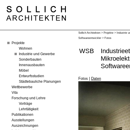
Sollich Architekten
>
Projekte
>
Industrie 
Softwareentwickler
>
Fotos
Projekte
Wohnen
WSB
Industriee
Industrie und Gewerbe
Mikroelekt
Sonderbauten
Softwaree
Innenausbauten
Möbel
Entwurfsstudien
Fotos
|
Daten
Städtebauliche Planungen
Wettbewerbe
Vita
Forschung und Lehre
Vorträge
Lehrtätigkeit
Publikationen
Ausstellungen
Auszeichnungen