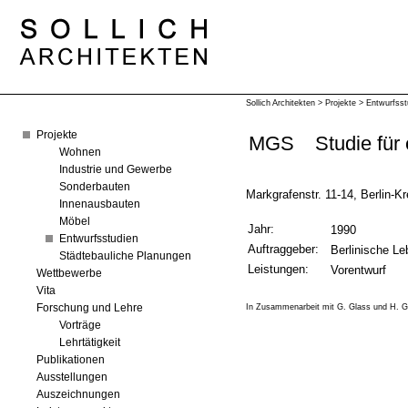
Sollich Architekten
>
Projekte
>
Entwurfsst
Projekte
MGS
Studie für
Wohnen
Industrie und Gewerbe
Sonderbauten
Markgrafenstr. 11-14, Berlin-K
Innenausbauten
Möbel
Jahr:
1990
Entwurfsstudien
Auftraggeber:
Berlinische L
Städtebauliche Planungen
Leistungen:
Vorentwurf
Wettbewerbe
Vita
In Zusammenarbeit mit G. Glass und H. G
Forschung und Lehre
Vorträge
Lehrtätigkeit
Publikationen
Ausstellungen
Auszeichnungen