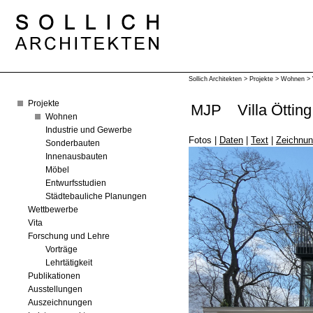
Sollich Architekten
>
Projekte
>
Wohnen
>
Projekte
MJP
Villa Ötting
Wohnen
Industrie und Gewerbe
Fotos
|
Daten
|
Text
|
Zeichnu
Sonderbauten
Innenausbauten
Möbel
Entwurfsstudien
Städtebauliche Planungen
Wettbewerbe
Vita
Forschung und Lehre
Vorträge
Lehrtätigkeit
Publikationen
Ausstellungen
Auszeichnungen