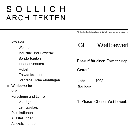
Sollich Architekten
>
Wettbewerbe
>
Wettb
Projekte
GET
Wettbewerb
Wohnen
Industrie und Gewerbe
Sonderbauten
Entwurf für einen Erweiterun
Innenausbauten
Gettorf
Möbel
Entwurfsstudien
Jahr:
Städtebauliche Planungen
1998
Wettbewerbe
Bauherr:
Vita
Forschung und Lehre
1. Phase, Offener Wettbewerb
Vorträge
Lehrtätigkeit
Publikationen
Ausstellungen
Auszeichnungen