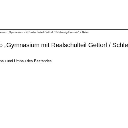
ewerb „Gymnasium mit Realschulteil Gettorf / Schleswig-Holstein“
>
Daten
 „Gymnasium mit Realschulteil Gettorf / Schle
gsbau und Umbau des Bestandes