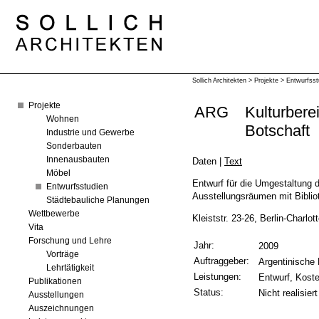
Sollich Architekten
>
Projekte
>
Entwurfsst
Projekte
ARG
Kulturbere
Wohnen
Botschaft
Industrie und Gewerbe
Sonderbauten
Innenausbauten
Daten
|
Text
Möbel
Entwurf für die Umgestaltung d
Entwurfsstudien
Ausstellungsräumen mit Biblio
Städtebauliche Planungen
Wettbewerbe
Kleiststr. 23-26, Berlin-Charlot
Vita
Forschung und Lehre
Jahr:
2009
Vorträge
Auftraggeber:
Argentinische 
Lehrtätigkeit
Leistungen:
Entwurf, Kost
Publikationen
Status:
Nicht realisiert
Ausstellungen
Auszeichnungen